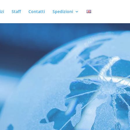
izi
Staff
Contatti
Spedizioni
LI