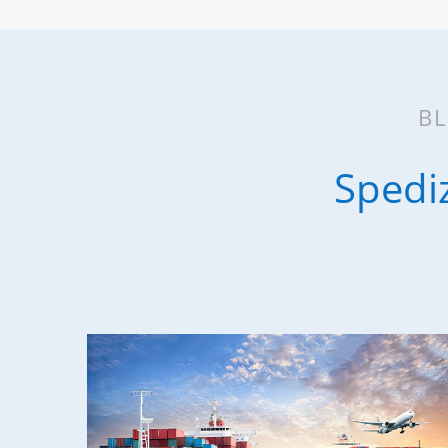
BL
Spediz