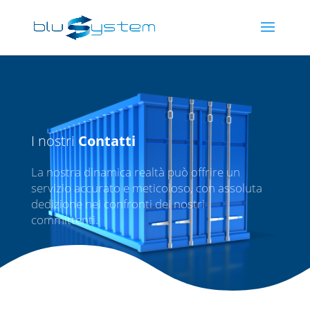
I nostri
Contatti
La nostra dinamica realtà può offrire un
servizio accurato e meticoloso, con assoluta
dedizione nei confronti dei nostri
committenti.