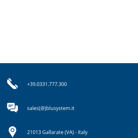
+39.0331.777.300
sales(@)blusystem.it
21013 Gallarate (VA) - Italy